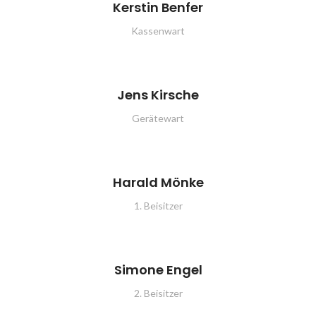
Kerstin Benfer
Kassenwart
Jens Kirsche
Gerätewart
Harald Mönke
1. Beisitzer
Simone Engel
2. Beisitzer